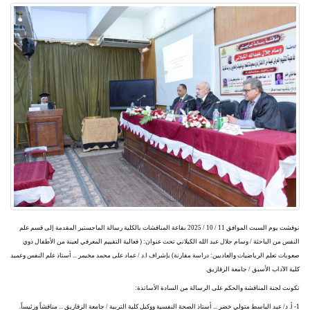
نوقشت يوم السبت الموافق 11 / 10 / 2025 بقاعة المناقشات بالكلية رسالة الماجستير المقدمة إلى قسم علم
النفس من الباحثة / وسام جلال عبد الله الكيلاني تحت عنوان: ( فعالية التقييم المعرفي لعينة من الأطفال ذوي
صعوبات تعلم الرياضيات والعاديين: دراسة مقارنة) بإشراف ا.د / عماد على محمد مخيمر ... أستاذ علم النفس وعميد
كلية الآداب الأسبق / جامعة الزقازيق.
تكونت لجنة المناقشة والحكم على الرسالة من السادة الأساتذة:
1- أ. د/ عبد الباسط متولي خضر ... أستاذ الصحة النفسية ووكيل كلية التربية / جامعة الزقازيق ... مناقشاً ورئيساً.