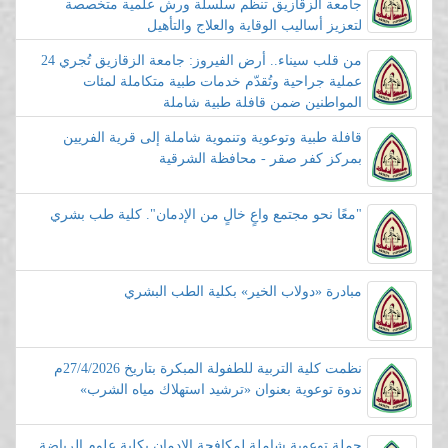
جامعة الزقازيق تنظم سلسلة ورش علمية متخصصة
لتعزيز أساليب الوقاية والعلاج والتأهيل
من قلب سيناء.. أرض الفيروز: جامعة الزقازيق تُجري 24
عملية جراحية وتُقدّم خدمات طبية متكاملة لمئات
المواطنين ضمن قافلة طبية شاملة
قافلة طبية وتوعوية وتنموية شاملة إلى قرية الفريين
بمركز كفر صقر - محافظة الشرقية
"معًا نحو مجتمع واعٍ خالٍ من الإدمان". كلية طب بشري
مبادرة «دولاب الخير» بكلية الطب البشري
نظمت كلية التربية للطفولة المبكرة بتاريخ 27/4/2026م
ندوة توعوية بعنوان «ترشيد استهلاك مياه الشرب»
حملة توعوية شاملة لمكافحة الإدمان بكلية علوم الرياضة