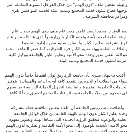
والهيئة لتفعيل ملف "ذوي الهمم" من خلال القوافل التنموية الشاملة التي
يوجهها قطاع شئون خدمة المجتمع وتنمية البيئة لخدمة المواطنين بقرى
ومراكز محافظة الشرقية .
ضم الوفد د. محمد السيد عامود مدير عام ملف ذوي الهمم بديوان عام
الهيئة العامة لمحو الأمية وتعليم الكبار بالوزارة، وأ. لؤى عبدالله مدير عام
فرع الشرقية لتعليم الكبار، وأ. سارة سليم مديرة إدارة التخطيط
والعلاقات العامة بهيئة تعليم الكبار فرع الشرقية، كما حضر اللقاء د. محمد
عبدالله الفقي مدير وحدة محو الأمية وتعليم الكبار بالجامعة ووكيل كلية
التربية لشئون خدمة المجتمع وتنمية البيئة .
أكدت د.جيهان يسرى بأن جامعة الزقازيق تولي اهتماماً خاصاً بذوي الهمم
سواء من الطلاب أو الخريجين بتقديم كافة أوجه الدعم والمساندة بتوفير
الخدمات التعليمية المتميزة والمناسبة لتسهيل العملية الدراسية بما يسهم
في دمجهم بين طلاب الجامعة وسائر فئات المجتمع لتحقيق مبدأ التكافؤ.
وأضافت نائب رئيس الجامعة أن اللقاء تضمن مناقشة خطة مشاركة
وحدة تعليم الكبار لذوي الهمم بالهيئة العامة من خلال قوافل الجامعة
الطبية والتوعوية لتحقيق الرؤية الجديدة التى تتبناها الهيئة وتطوير مفهوم
محو الأمية الأبجدية للوصول إلى محو الأمية الثقافية والفكرية لذوي الهمم
ومساندتهم للانخراط في سوق العمل ، و تفعيلاً لتوجيهات القيادة السياسية