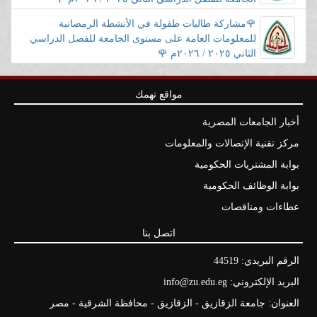
🌹مشاركة طالبات طفولة في الأنشطة الرمضانية
للمعلومات العامة على مستوى الجامعة للفصل الدراسي
الثاني ٢٠٢٥ / ٢٠٢٦م 🌹
مواقع تهمك
أخبار الجامعات المصرية
مركز تقنية الإتصالات والمعلومات
بوابة المشتريات الحكومية
بوابة الوظائف الحكومية
عطاءات ومناقصات
اتصل بنا
الرقم البريدي: 44519
البريد الإلكتروني: info@zu.edu.eg
العنوان: جامعة الزقازيق - الزقازيق - محافظة الشرقية - مصر