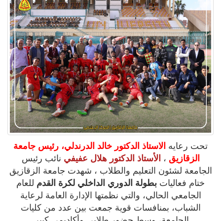
تحت رعايه
الاستاذ الدكتور خالد الدرندلي، رئيس جامعة
الزقازيق
،
الأستاذ الدكتور هلال عفيفي
نائب رئيس
الجامعة لشئون التعليم والطلاب ، شهدت جامعة الزقازيق
ختام فعاليات
بطولة الدوري الداخلي لكرة القدم
للعام
الجامعي الحالي، والتي نظمتها الإدارة العامة لرعاية
الشباب، بمنافسات قوية جمعت بين عدد من كليات
الجامعة، وسط حضور طلابي وأكاديمي كبير.